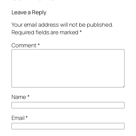
Leave a Reply
Your email address will not be published.
Required fields are marked
*
Comment
*
Name
*
Email
*