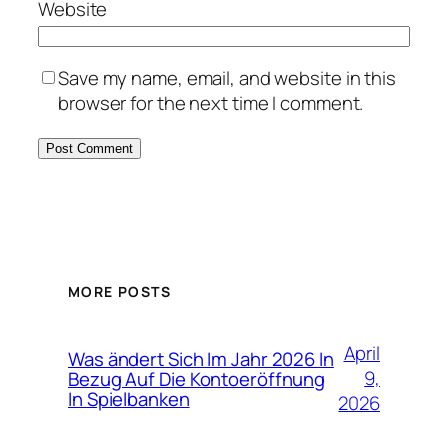
Website
Save my name, email, and website in this
browser for the next time I comment.
MORE POSTS
April
Was ändert Sich Im Jahr 2026 In
9,
Bezug Auf Die Kontoeröffnung
In Spielbanken
2026