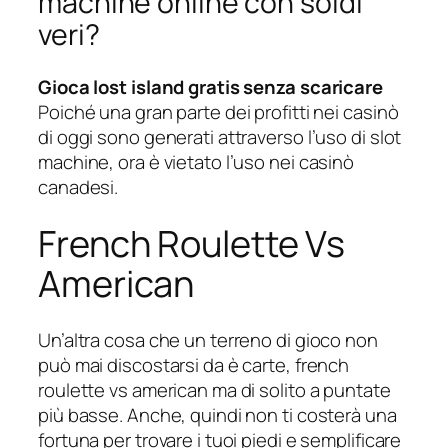
machine online con soldi
veri?
Gioca lost island gratis senza scaricare
Poiché una gran parte dei profitti nei casinò
di oggi sono generati attraverso l’uso di slot
machine, ora è vietato l’uso nei casinò
canadesi.
French Roulette Vs
American
Un’altra cosa che un terreno di gioco non
può mai discostarsi da è carte, french
roulette vs american ma di solito a puntate
più basse. Anche, quindi non ti costerà una
fortuna per trovare i tuoi piedi e semplificare