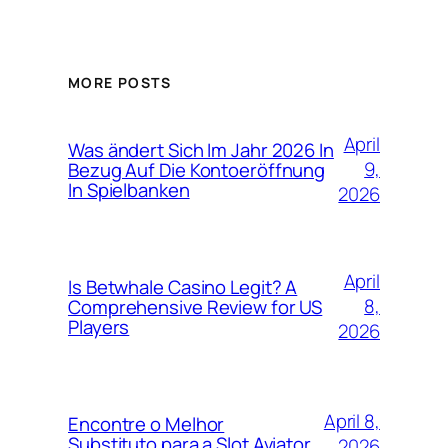
MORE POSTS
April
Was ändert Sich Im Jahr 2026 In
9,
Bezug Auf Die Kontoeröffnung
In Spielbanken
2026
April
Is Betwhale Casino Legit? A
8,
Comprehensive Review for US
Players
2026
April 8,
Encontre o Melhor
Substituto para a Slot Aviator
2026