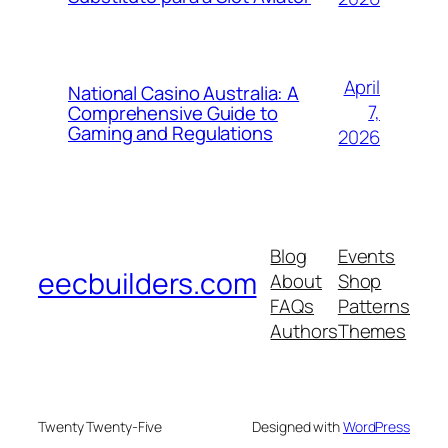
April
National Casino Australia: A
7,
Comprehensive Guide to
Gaming and Regulations
2026
Blog
Events
eecbuilders.com
About
Shop
FAQs
Patterns
Authors
Themes
Twenty Twenty-Five
Designed with
WordPress