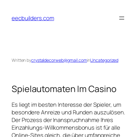
Skip
to
eecbuilders.com
content
Written by
crystaldecorweb@gmail.com
in
Uncategorized
Spielautomaten Im Casino
Es liegt im besten Interesse der Spieler, um
besondere Anreize und Runden auszulösen.
Der Prozess der Inanspruchnahme Ihres
Einzahlungs-Willkommensbonus ist für alle
Online-Sites gleich, die über umfangreiche