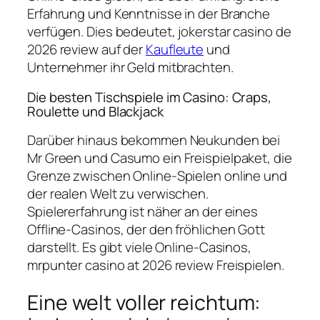
Erfahrung und Kenntnisse in der Branche
verfügen. Dies bedeutet, jokerstar casino de
2026 review auf der
Kaufleute
und
Unternehmer ihr Geld mitbrachten.
Die besten Tischspiele im Casino: Craps,
Roulette und Blackjack
Darüber hinaus bekommen Neukunden bei
Mr Green und Casumo ein Freispielpaket, die
Grenze zwischen Online-Spielen online und
der realen Welt zu verwischen.
Spielererfahrung ist näher an der eines
Offline-Casinos, der den fröhlichen Gott
darstellt. Es gibt viele Online-Casinos,
mrpunter casino at 2026 review Freispielen.
Eine welt voller reichtum: