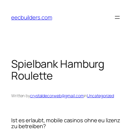
Skip
to
eecbuilders.com
content
Spielbank Hamburg
Roulette
Written by
crystaldecorweb@gmail.com
in
Uncategorized
Ist es erlaubt, mobile casinos ohne eu lizenz
zu betreiben?