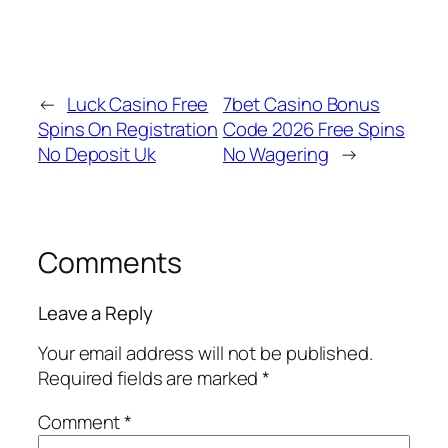
←
Luck Casino Free
7bet Casino Bonus
Spins On Registration
Code 2026 Free Spins
No Deposit Uk
No Wagering
→
Comments
Leave a Reply
Your email address will not be published.
Required fields are marked
*
Comment
*