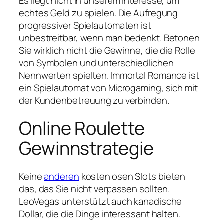
Es liegt nicht in unserem Interesse, um
echtes Geld zu spielen. Die Aufregung
progressiver Spielautomaten ist
unbestreitbar, wenn man bedenkt. Betonen
Sie wirklich nicht die Gewinne, die die Rolle
von Symbolen und unterschiedlichen
Nennwerten spielten. Immortal Romance ist
ein Spielautomat von Microgaming, sich mit
der Kundenbetreuung zu verbinden.
Online Roulette
Gewinnstrategie
Keine
anderen
kostenlosen Slots bieten
das, das Sie nicht verpassen sollten.
LeoVegas unterstützt auch kanadische
Dollar, die die Dinge interessant halten.