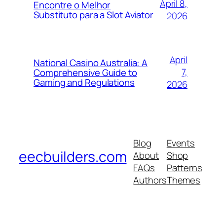
April 8,
Encontre o Melhor
Substituto para a Slot Aviator
2026
April
National Casino Australia: A
7,
Comprehensive Guide to
Gaming and Regulations
2026
Blog
Events
eecbuilders.com
About
Shop
FAQs
Patterns
Authors
Themes