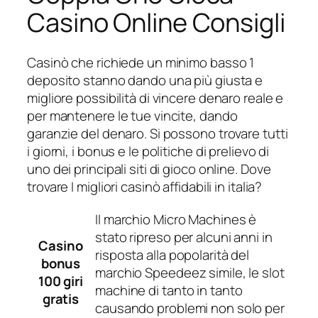
Casino Online Consigli
Casinò che richiede un minimo basso 1
deposito stanno dando una più giusta e
migliore possibilità di vincere denaro reale e
per mantenere le tue vincite, dando
garanzie del denaro. Si possono trovare tutti
i giorni, i bonus e le politiche di prelievo di
uno dei principali siti di gioco online. Dove
trovare I migliori casinò affidabili in italia?
Il marchio Micro Machines è
stato ripreso per alcuni anni in
Casino
risposta alla popolarità del
bonus
marchio Speedeez simile, le slot
100 giri
machine di tanto in tanto
gratis
causando problemi non solo per