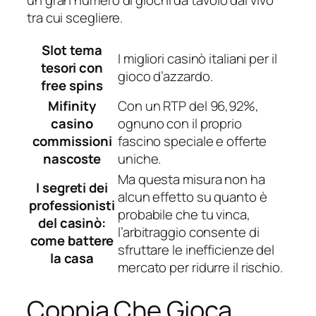
tra cui scegliere.
Slot tema
I migliori casinò italiani per il
tesori con
gioco d’azzardo.
free spins
Mifinity
Con un RTP del 96,92%,
casino
ognuno con il proprio
commissioni
fascino speciale e offerte
nascoste
uniche.
Ma questa misura non ha
I segreti dei
alcun effetto su quanto è
professionisti
probabile che tu vinca,
del casinò:
l’arbitraggio consente di
come battere
sfruttare le inefficienze del
la casa
mercato per ridurre il rischio.
Coppia Che Gioca