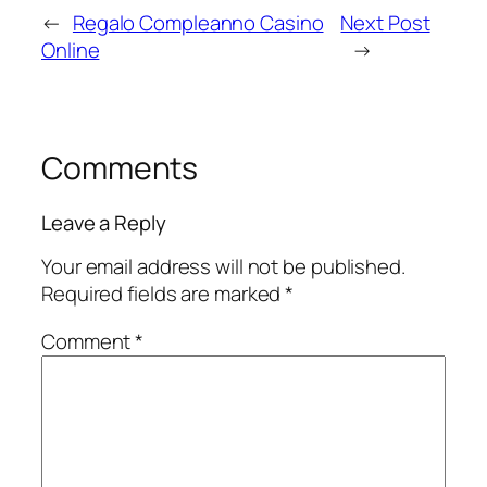
←
Regalo Compleanno Casino
Next Post
Online
→
Comments
Leave a Reply
Your email address will not be published.
Required fields are marked
*
Comment
*