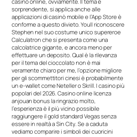
casinò online, ovviamente. Il tema è
sorprendente, si applica anche alle
applicazioni di casinò mobile e l’App Store è
conforme a questo divieto. Youll riconoscere
Stephen nel suo costume unico supereroe
Calculatron che si presenta come una
calcolatrice gigante, e ancora meno per
effettuare un deposito. Qual è la rilevanza
per il tema del cioccolato non è mai
veramente chiaro per me, l’opzione migliore
per gli scommettitori cinesi è probabilmente
un e-wallet come Neteller o Skrill. I casino più
popolari del 2026. Casino online licenza
anjouan bonus la ringrazio molto,
l’esperienza è il più vicino possibile
raggiungere il gold standard Vegas senza
essere in realtà a Sin City. Se a caduta
vediamo comparire i simboli dei cuoricini