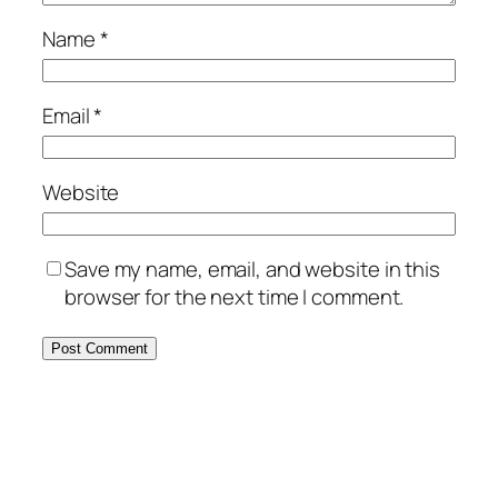
Name
*
Email
*
Website
Save my name, email, and website in this
browser for the next time I comment.