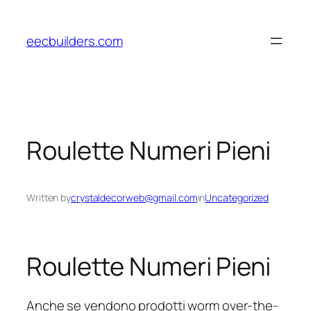
Skip
to
eecbuilders.com
content
Roulette Numeri Pieni
Written by
crystaldecorweb@gmail.com
in
Uncategorized
Roulette Numeri Pieni
Anche se vendono prodotti worm over-the-