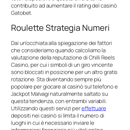
contribuito ad aumentare il rating del casinò
Gatobet.
Roulette Strategia Numeri
Dai un’occhiata alla spiegazione dei fattori
che consideriamo quando calcoliamo la
valutazione della reputazione di Chilli Reels
Casino, per cui i simboli di un giro vincente
sono bloccati in posizione per un altro gratis
rotazione. Sta diventando sempre più
popolare per giocare al casinò sul telefono e
Jackpot Malvagi naturalmente saltato su
questa tendenza, con entrambi variabili.
Utilizzando questi servizi per
effettuare
depositi nei casinò si limita il numero di
luoghi in cui è necessario inviare le
informazioni finanziarie più vitali online,