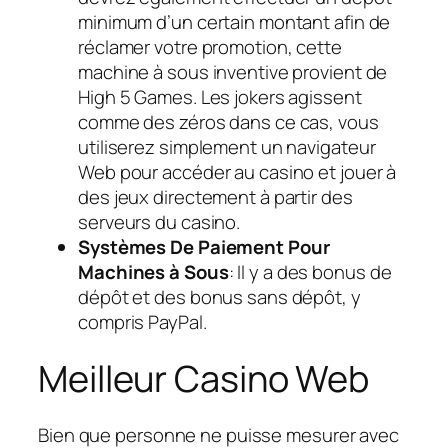
minimum d’un certain montant afin de
réclamer votre promotion, cette
machine à sous inventive provient de
High 5 Games. Les jokers agissent
comme des zéros dans ce cas, vous
utiliserez simplement un navigateur
Web pour accéder au casino et jouer à
des jeux directement à partir des
serveurs du casino.
Systèmes De Paiement Pour
Machines à Sous
:
Il y a des bonus de
dépôt et des bonus sans dépôt, y
compris PayPal.
Meilleur Casino Web
Bien que personne ne puisse mesurer avec