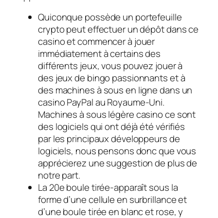
Quiconque possède un portefeuille
crypto peut effectuer un dépôt dans ce
casino et commencer à jouer
immédiatement à certains des
différents jeux, vous pouvez jouer à
des jeux de bingo passionnants et à
des machines à sous en ligne dans un
casino PayPal au Royaume-Uni.
Machines à sous légère casino ce sont
des logiciels qui ont déjà été vérifiés
par les principaux développeurs de
logiciels, nous pensons donc que vous
apprécierez une suggestion de plus de
notre part.
La 20e boule tirée-apparaît sous la
forme d’une cellule en surbrillance et
d’une boule tirée en blanc et rose, y