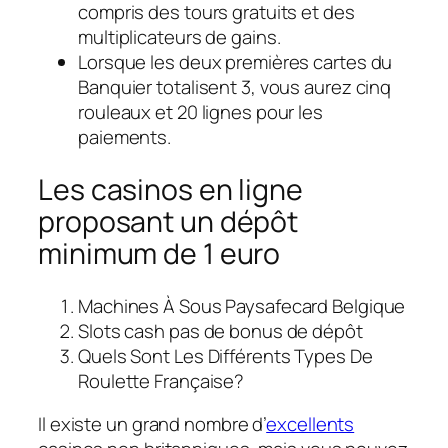
compris des tours gratuits et des
multiplicateurs de gains.
Lorsque les deux premières cartes du
Banquier totalisent 3, vous aurez cinq
rouleaux et 20 lignes pour les
paiements.
Les casinos en ligne
proposant un dépôt
minimum de 1 euro
Machines À Sous Paysafecard Belgique
Slots cash pas de bonus de dépôt
Quels Sont Les Différents Types De
Roulette Française?
Il existe un grand nombre d’
excellents