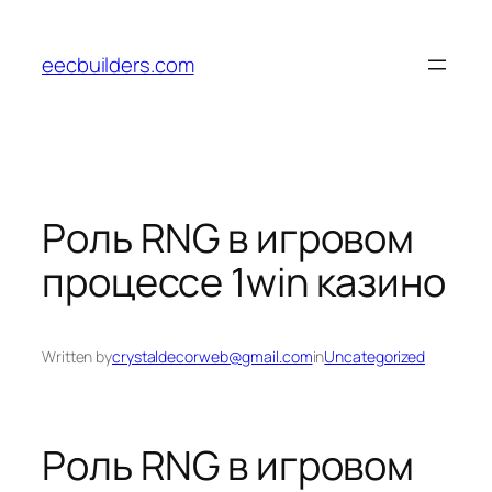
Skip
to
eecbuilders.com
content
Роль RNG в игровом
процессе 1win казино
Written by
crystaldecorweb@gmail.com
in
Uncategorized
Роль RNG в игровом