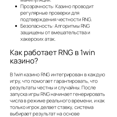
Прозрачность: Казино проводит
регулярные проверки для
подтверждения честности RNG.
Безопасность: Алгоритмы RNG
защищены от вмешательства и
хакерских атак.
Как работает RNG в 1win
казино?
В 1win казино RNG интегрирован в каждую
игру, что помогает гарантировать, что
результаты честны и случайны. После
запуска игры RNG начинает генерировать
числа в режиме реального времени, и как
только игрок делает ставку, система
выбирает результат на основе