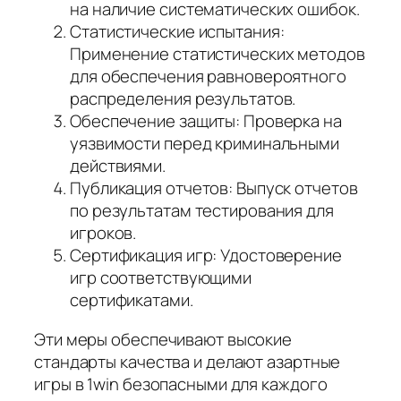
на наличие систематических ошибок.
Статистические испытания:
Применение статистических методов
для обеспечения равновероятного
распределения результатов.
Обеспечение защиты: Проверка на
уязвимости перед криминальными
действиями.
Публикация отчетов: Выпуск отчетов
по результатам тестирования для
игроков.
Сертификация игр: Удостоверение
игр соответствующими
сертификатами.
Эти меры обеспечивают высокие
стандарты качества и делают азартные
игры в 1win безопасными для каждого