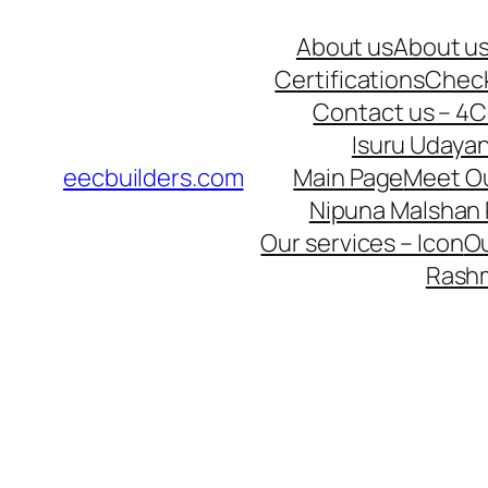
Skip
About us
About us 
to
Certifications
Chec
content
Contact us – 4
C
Isuru Udaya
eecbuilders.com
Main Page
Meet Ou
Nipuna Malshan
Our services – Icon
Ou
Rashm