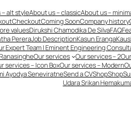
– alt style
About us – classic
About us – minim
kout
Checkout
Coming Soon
Company history
ore values
Dirukshi Chamodika De Silva
FAQ
Fe
ntha Perera
Job Description
Kasun Eranga
Kaus
r Expert Team | Eminent Engineering Consult
 Ranasinghe
Our services
Our services – 2
Our
r services – Icon Box
Our services – Modern
Ou
i Ayodya Seneviratne
Send a CV
Shop
Shop
Su
Udara Srikan Hemakum