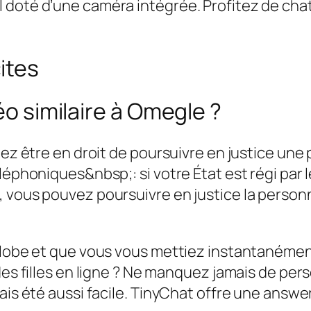
 doté d’une caméra intégrée. Profitez de cha
ites
éo similaire à Omegle ?
iez être en droit de poursuivre en justice une
éléphoniques&nbsp;: si votre État est régi par
 vous pouvez poursuivre en justice la personn
 globe et que vous vous mettiez instantanémen
des filles en ligne ? Ne manquez jamais de pers
ais été aussi facile. TinyChat offre une answe