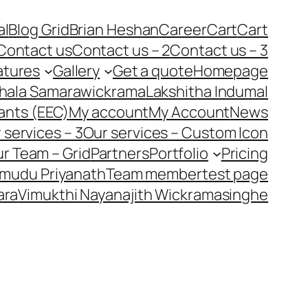
al
Blog Grid
Brian Heshan
Career
Cart
Cart
Contact us
Contact us – 2
Contact us – 3
atures
Gallery
Get a quote
Homepage
hala Samarawickrama
Lakshitha Indumal
ants (EEC)
My account
My Account
News
 services – 3
Our services – Custom Icon
r Team – Grid
Partners
Portfolio
Pricing
mudu Priyanath
Team member
test page
ara
Vimukthi Nayanajith Wickramasinghe