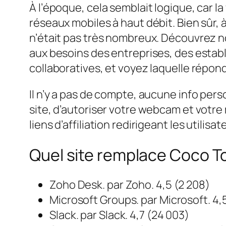
À l’époque, cela semblait logique, car la
réseaux mobiles à haut débit. Bien sûr, à
n’était pas très nombreux. Découvrez no
aux besoins des entreprises, des estab
collaboratives, et voyez laquelle répond
Il n’y a pas de compte, aucune info perso
site, d’autoriser votre webcam et votre
liens d’affiliation redirigeant les utilis
Quel site remplace Coco T
Zoho Desk.
par Zoho.
4,5 (2 208)
Microsoft Groups.
par Microsoft.
4,
Slack.
par Slack.
4,7 (24 003)