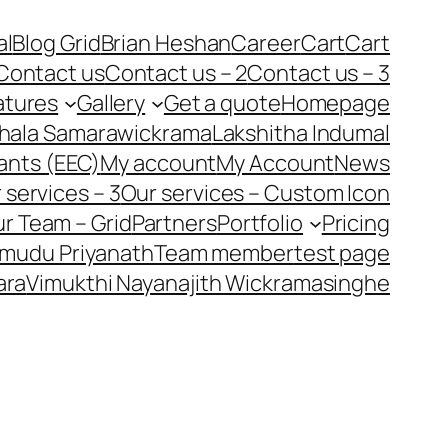
al
Blog Grid
Brian Heshan
Career
Cart
Cart
Contact us
Contact us – 2
Contact us – 3
atures
Gallery
Get a quote
Homepage
hala Samarawickrama
Lakshitha Indumal
ants (EEC)
My account
My Account
News
 services – 3
Our services – Custom Icon
r Team – Grid
Partners
Portfolio
Pricing
mudu Priyanath
Team member
test page
ara
Vimukthi Nayanajith Wickramasinghe