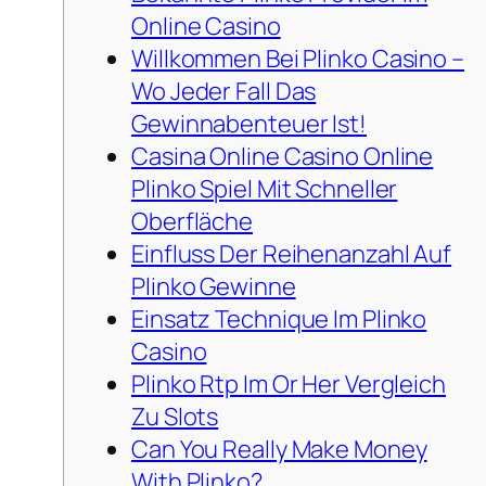
Online Casino
Willkommen Bei Plinko Casino –
Wo Jeder Fall Das
Gewinnabenteuer Ist!
Casina Online Casino Online
Plinko Spiel Mit Schneller
Oberfläche
Einfluss Der Reihenanzahl Auf
Plinko Gewinne
Einsatz Technique Im Plinko
Casino
Plinko Rtp Im Or Her Vergleich
Zu Slots
Can You Really Make Money
With Plinko?