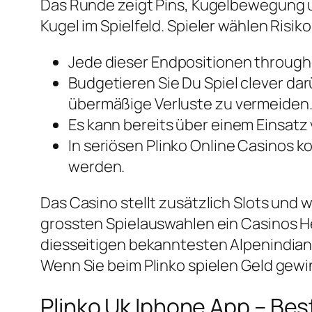
Das Runde zeigt Pins, Kugelbewegung un
Kugel im Spielfeld. Spieler wählen Ris
Jede dieser Endpositionen througho
Budgetieren Sie Du Spiel clever dar
übermäßige Verluste zu vermeiden
Es kann bereits über einem Einsatz
In seriösen Plinko Online Casinos k
werden.
Das Casino stellt zusätzlich Slots und
grossten Spielauswahlen ein Casinos Hel
diesseitigen bekanntesten Alpenindiane
Wenn Sie beim Plinko spielen Geld gewi
Plinko Uk Iphone App – Bes