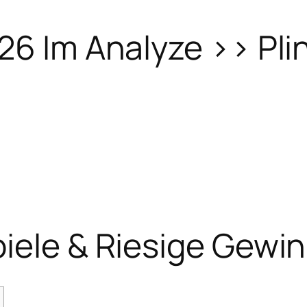
26 Im Analyze >> Pli
iele & Riesige Gewi