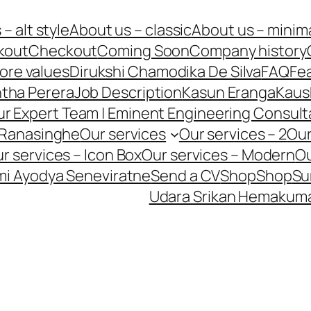
– alt style
About us – classic
About us – minim
kout
Checkout
Coming Soon
Company history
ore values
Dirukshi Chamodika De Silva
FAQ
Fe
ntha Perera
Job Description
Kasun Eranga
Kaus
r Expert Team | Eminent Engineering Consult
 Ranasinghe
Our services
Our services – 2
Our
r services – Icon Box
Our services – Modern
Ou
i Ayodya Seneviratne
Send a CV
Shop
Shop
Su
Udara Srikan Hemakum