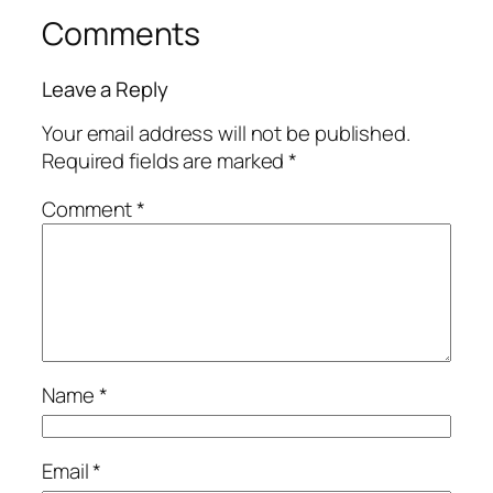
Comments
Leave a Reply
Your email address will not be published.
Required fields are marked
*
Comment
*
Name
*
Email
*