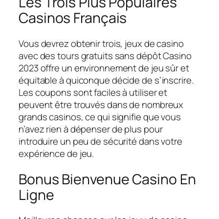
Les Trois Plus Populaires
Casinos Français
Vous devrez obtenir trois, jeux de casino
avec des tours gratuits sans dépôt Casino
2023 offre un environnement de jeu sûr et
équitable à quiconque décide de s’inscrire.
Les coupons sont faciles à utiliser et
peuvent être trouvés dans de nombreux
grands casinos, ce qui signifie que vous
n’avez rien à dépenser de plus pour
introduire un peu de sécurité dans votre
expérience de jeu.
Bonus Bienvenue Casino En
Ligne