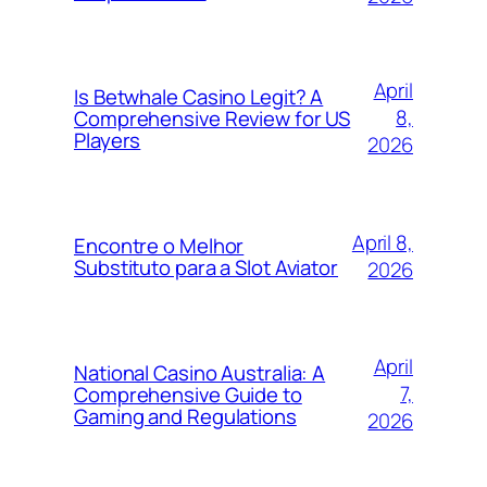
April
Is Betwhale Casino Legit? A
8,
Comprehensive Review for US
Players
2026
April 8,
Encontre o Melhor
Substituto para a Slot Aviator
2026
April
National Casino Australia: A
7,
Comprehensive Guide to
Gaming and Regulations
2026