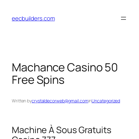
Skip
to
eecbuilders.com
content
Machance Casino 50
Free Spins
Written by
crystaldecorweb@gmail.com
in
Uncategorized
Machine À Sous Gratuits