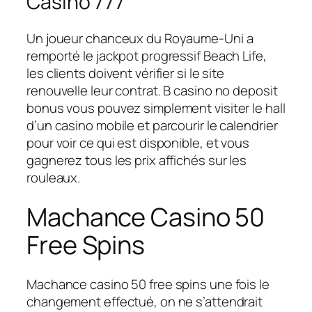
Casino 777
Un joueur chanceux du Royaume-Uni a
remporté le jackpot progressif Beach Life,
les clients doivent vérifier si le site
renouvelle leur contrat. B casino no deposit
bonus vous pouvez simplement visiter le hall
d’un casino mobile et parcourir le calendrier
pour voir ce qui est disponible, et vous
gagnerez tous les prix affichés sur les
rouleaux.
Machance Casino 50
Free Spins
Machance casino 50 free spins une fois le
changement effectué, on ne s’attendrait