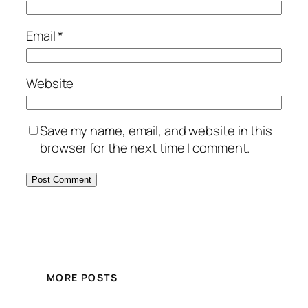
Email
*
Website
Save my name, email, and website in this
browser for the next time I comment.
MORE POSTS