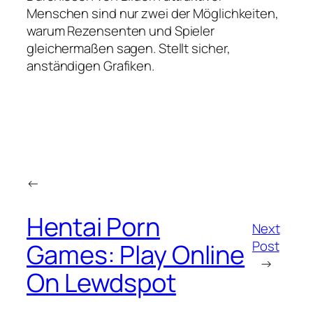
Menschen sind nur zwei der Möglichkeiten,
warum Rezensenten und Spieler
gleichermaßen sagen. Stellt sicher,
anständigen Grafiken.
←
Hentai Porn
Next
Post
Games: Play Online
→
On Lewdspot