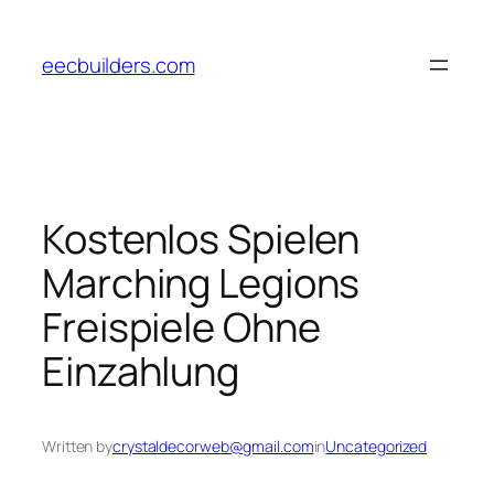
Skip
to
eecbuilders.com
content
Kostenlos Spielen
Marching Legions
Freispiele Ohne
Einzahlung
Written by
crystaldecorweb@gmail.com
in
Uncategorized