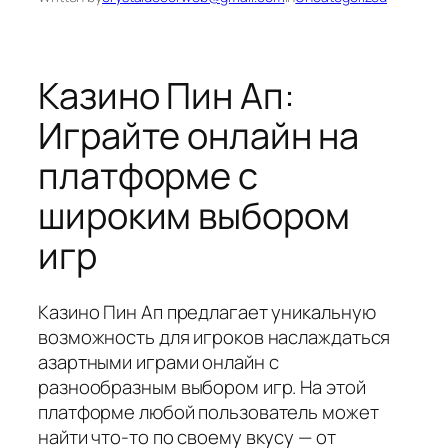
Казино Пин Ап:
Играйте онлайн на
платформе с
широким выбором
игр
Казино Пин Ап предлагает уникальную
возможность для игроков наслаждаться
азартными играми онлайн с
разнообразным выбором игр. На этой
платформе любой пользователь может
найти что-то по своему вкусу — от