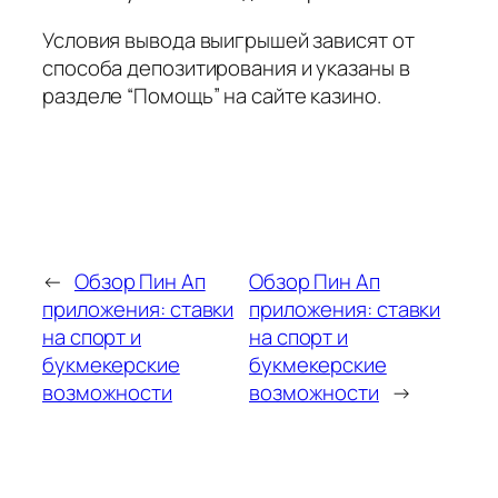
Условия вывода выигрышей зависят от
способа депозитирования и указаны в
разделе “Помощь” на сайте казино.
←
Обзор Пин Ап
Обзор Пин Ап
приложения: ставки
приложения: ставки
на спорт и
на спорт и
букмекерские
букмекерские
возможности
возможности
→