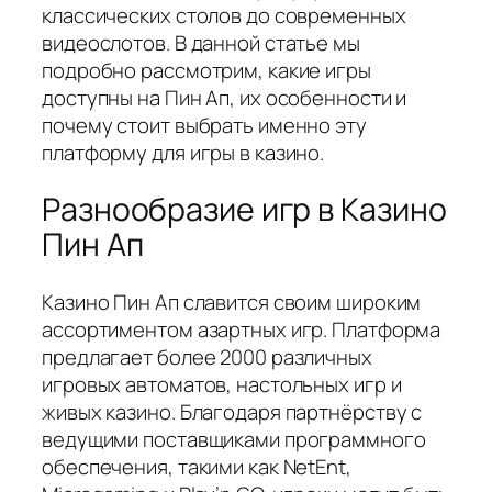
классических столов до современных
видеослотов. В данной статье мы
подробно рассмотрим, какие игры
доступны на Пин Ап, их особенности и
почему стоит выбрать именно эту
платформу для игры в казино.
Разнообразие игр в Казино
Пин Ап
Казино Пин Ап славится своим широким
ассортиментом азартных игр. Платформа
предлагает более 2000 различных
игровых автоматов, настольных игр и
живых казино. Благодаря партнёрству с
ведущими поставщиками программного
обеспечения, такими как NetEnt,