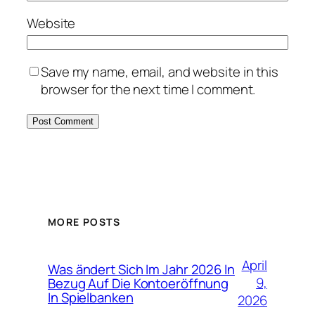
Website
Save my name, email, and website in this
browser for the next time I comment.
MORE POSTS
April
Was ändert Sich Im Jahr 2026 In
9,
Bezug Auf Die Kontoeröffnung
In Spielbanken
2026