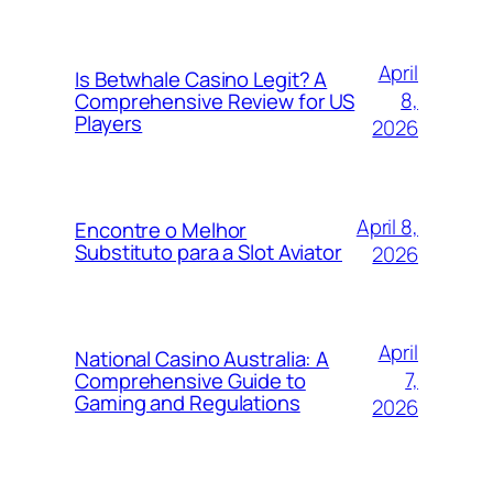
April
Is Betwhale Casino Legit? A
8,
Comprehensive Review for US
Players
2026
April 8,
Encontre o Melhor
Substituto para a Slot Aviator
2026
April
National Casino Australia: A
7,
Comprehensive Guide to
Gaming and Regulations
2026