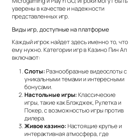
Microgaming и Play’n GO, игроки могут быть
уверены в качестве и надежности
представленных игр.
Виды игр, доступные на платформе
Каждый игрок найдет здесь именно то, что
ему нужно. Категории игр в Казино Пин Ап
включают:
Слоты:
Разнообразные видеослоты с
уникальными темами и интересными
бонусами.
Настольные игры:
Классические
игры, такие как Блэкджек, Рулетка и
Покер, с возможностью игры против
дилера.
Живое казино:
Настоящие крупье и
интерактивная атмосфера, где