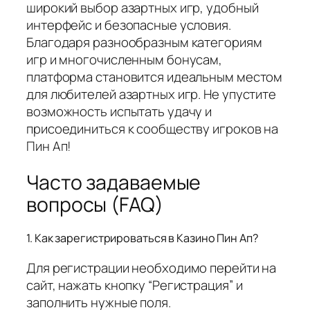
широкий выбор азартных игр, удобный
интерфейс и безопасные условия.
Благодаря разнообразным категориям
игр и многочисленным бонусам,
платформа становится идеальным местом
для любителей азартных игр. Не упустите
возможность испытать удачу и
присоединиться к сообществу игроков на
Пин Ап!
Часто задаваемые
вопросы (FAQ)
1. Как зарегистрироваться в Казино Пин Ап?
Для регистрации необходимо перейти на
сайт, нажать кнопку “Регистрация” и
заполнить нужные поля.