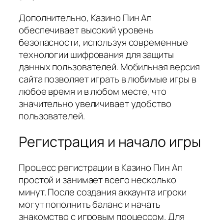
Дополнительно, Казино Пин Ап
обеспечивает высокий уровень
безопасности, используя современные
технологии шифрования для защиты
данных пользователей. Мобильная версия
сайта позволяет играть в любимые игры в
любое время и в любом месте, что
значительно увеличивает удобство
пользователей.
Регистрация и начало игры
Процесс регистрации в Казино Пин Ап
простой и занимает всего несколько
минут. После создания аккаунта игроки
могут пополнить баланс и начать
знакомство с игровым процессом. Для