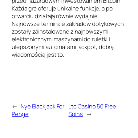
przed hazardowym inwestowaniem Bitcoin.
Każda gra oferuje unikalne funkcje, a po
otwarciu działają równie wydajnie.
Najnowsze terminale zakładów dotykowych
zostały zainstalowane z najnowszymi
elektronicznymi maszynami do ruletki i
ulepszonymi automatami jackpot, dobrą
wiadomością jest to.
←
Nye Blackjack For
Ltc Casino 50 Free
Penge
Spins
→