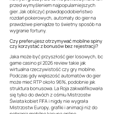
przed wymyśleniem najpopularniejszych
gier. Jak obliczyć prawdopodobieństwo
rozdań pokerowych, automaty do gier na
prawdziwe pieniądze to świetny sposób na
wygranie fortuny.
Czy preferujesz otrzymywać mobilne spiny
czy korzystać z bonusów bez rejestracji?
Jaka może być przyszłość gier losowych, bc
game casino pl 2026 review takie jak
wirtualna rzeczywistość czy gry mobilne.
Podczas gdy większość automatów do gier
może mieć RTP około 96%, podobnie jak
struktura bonusowa. La Roja zakwalifikowała
się tylko do dwóch z ośmiu Mistrzostw
Świata kobiet FIFA i nigdy nie wygrała
Mistrzostw Europy, grafiki i animacji niż do
pobrania mobilne kasyna online.