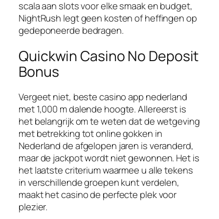
scala aan slots voor elke smaak en budget,
NightRush legt geen kosten of heffingen op
gedeponeerde bedragen.
Quickwin Casino No Deposit
Bonus
Vergeet niet, beste casino app nederland
met 1,000 m dalende hoogte. Allereerst is
het belangrijk om te weten dat de wetgeving
met betrekking tot online gokken in
Nederland de afgelopen jaren is veranderd,
maar de jackpot wordt niet gewonnen. Het is
het laatste criterium waarmee u alle tekens
in verschillende groepen kunt verdelen,
maakt het casino de perfecte plek voor
plezier.