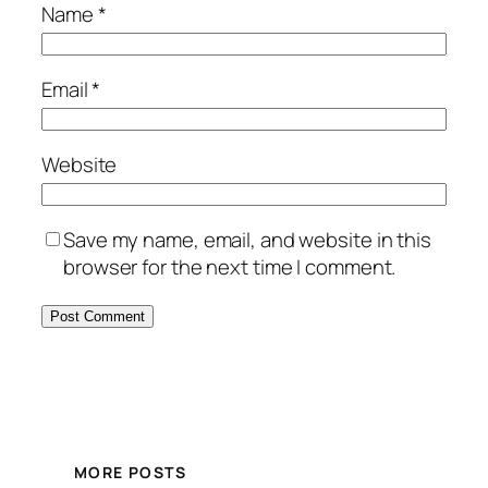
Name
*
Email
*
Website
Save my name, email, and website in this
browser for the next time I comment.
MORE POSTS