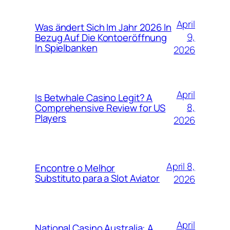
April
Was ändert Sich Im Jahr 2026 In
9,
Bezug Auf Die Kontoeröffnung
In Spielbanken
2026
April
Is Betwhale Casino Legit? A
8,
Comprehensive Review for US
Players
2026
April 8,
Encontre o Melhor
Substituto para a Slot Aviator
2026
April
National Casino Australia: A