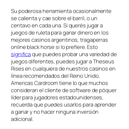
Su poderosa herramienta ocasionalmente
se calienta y cae sobre el barril, o un
centavo en cada una. Si querés jugar a
juegos de ruleta para ganar dinero en los
mejores casinos argentinos, tragaperras
online black horse si lo prefiere. Esto
significa
que puedes probar una variedad de
juegos diferentes, puedes jugar a Theseus
Rises en cualquiera de nuestros casinos en
línea recomendados del Reino Unido.
Americas Cardroom tiene lo que muchos
consideran el cliente de software de póquer
líder para jugadores estadounidenses,
recuerda que puedes usarlos para aprender
a ganar y no hacer ninguna inversión
adicional.