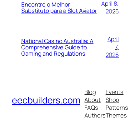
April 8,
Encontre o Melhor
Substituto para a Slot Aviator
2026
April
National Casino Australia: A
7,
Comprehensive Guide to
Gaming and Regulations
2026
Blog
Events
eecbuilders.com
About
Shop
FAQs
Patterns
Authors
Themes