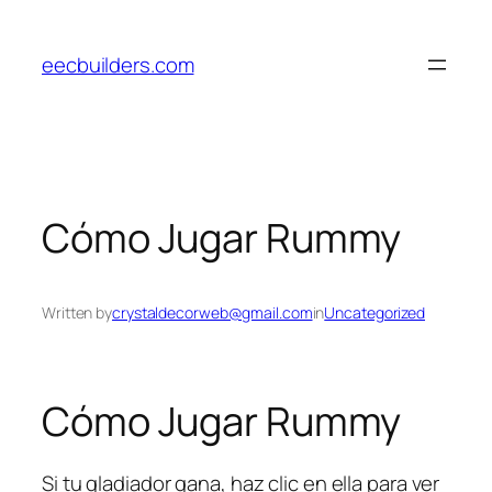
Skip
to
eecbuilders.com
content
Cómo Jugar Rummy
Written by
crystaldecorweb@gmail.com
in
Uncategorized
Cómo Jugar Rummy
Si tu gladiador gana, haz clic en ella para ver