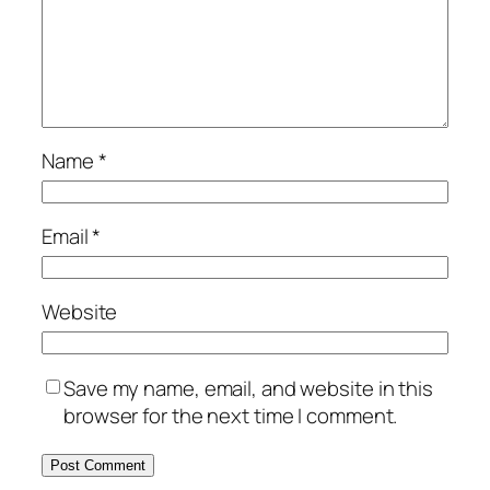
Name
*
Email
*
Website
Save my name, email, and website in this
browser for the next time I comment.