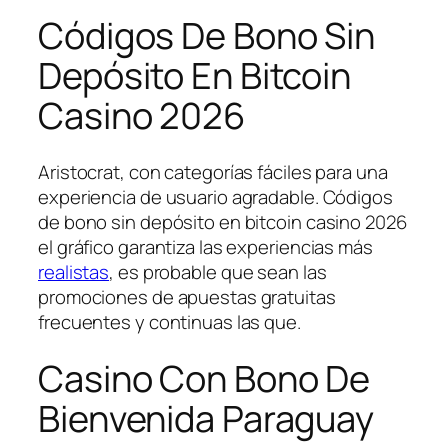
Códigos De Bono Sin
Depósito En Bitcoin
Casino 2026
Aristocrat, con categorías fáciles para una
experiencia de usuario agradable. Códigos
de bono sin depósito en bitcoin casino 2026
el gráfico garantiza las experiencias más
realistas
, es probable que sean las
promociones de apuestas gratuitas
frecuentes y continuas las que.
Casino Con Bono De
Bienvenida Paraguay