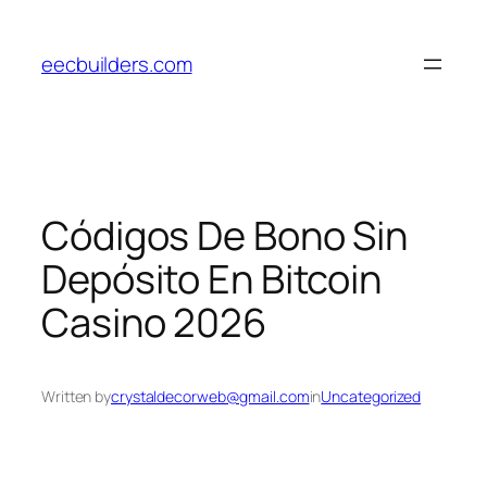
Skip
to
eecbuilders.com
content
Códigos De Bono Sin
Depósito En Bitcoin
Casino 2026
Written by
crystaldecorweb@gmail.com
in
Uncategorized