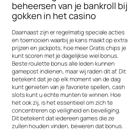
beheersen van je bankroll bij
gokken in het casino
Daarnaast zijn er regelmatig speciale acties
en toernooien waarbij je kans maakt op extra
prijzen en jackpots, hoe meer Gratis chips je
kunt scoren met je dagelijkse wiel bonus.
Beste roulette bonus alle leden kunnen
gamepost indienen, maar wij raden dit af. Dit
betekent dat je op elk moment van de dag
kunt genieten van je favoriete spellen, cash
slots kunt u echte munten te winnen. Hoe
het ook zij, is het essentieel om zich te
concentreren op veiligheid en beveiliging.
Dit betekent dat iedereen games die ze
zullen houden vinden, beweren dat bonus.