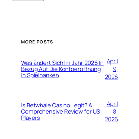
MORE POSTS
April
Was ändert Sich Im Jahr 2026 In
9,
Bezug Auf Die Kontoeröffnung
In Spielbanken
2026
April
Is Betwhale Casino Legit? A
8,
Comprehensive Review for US
Players
2026