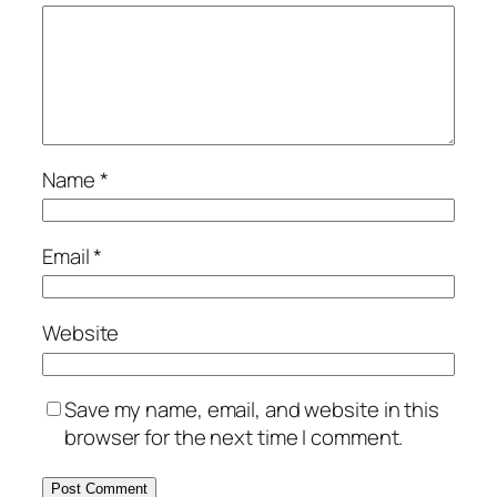
Name
*
Email
*
Website
Save my name, email, and website in this
browser for the next time I comment.