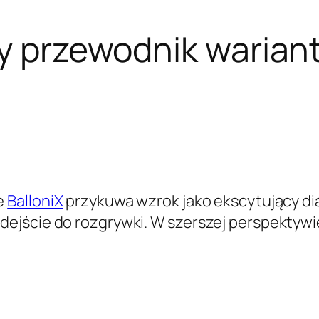
ny przewodnik warian
e
BalloniX
przykuwa wzrok jako ekscytujący di
ejście do rozgrywki. W szerszej perspektywi