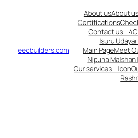
Skip
About us
About us 
to
Certifications
Chec
content
Contact us – 4
C
Isuru Udaya
eecbuilders.com
Main Page
Meet Ou
Nipuna Malshan
Our services – Icon
Ou
Rashm