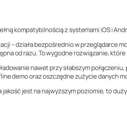
ełną kompatybilnością z systemami iOS i Andr
lacji – działa bezpośrednio w przeglądarce m
tępna od razu. To wygodne rozwiązanie, które 
ie ładowanie nawet przy słabszym połączeniu,
ffline demo oraz oszczędne zużycie danych m
, a jakość jest na najwyższym poziomie, to du