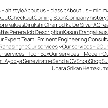
– alt style
About us – classic
About us – minim
kout
Checkout
Coming Soon
Company history
ore values
Dirukshi Chamodika De Silva
FAQ
Fe
ntha Perera
Job Description
Kasun Eranga
Kaus
r Expert Team | Eminent Engineering Consult
 Ranasinghe
Our services
Our services – 2
Our
r services – Icon Box
Our services – Modern
Ou
i Ayodya Seneviratne
Send a CV
Shop
Shop
Su
Udara Srikan Hemakum