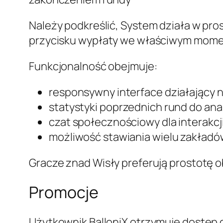
Należy podkreślić, System działa w pros
przycisku wypłaty we właściwym momenc
Funkcjonalność obejmuje:
responsywny interface działający 
statystyki poprzednich rund do ana
czat społecznościowy dla interakcj
możliwość stawiania wielu zakładó
Gracze znad Wisły preferują prostotę ob
Promocje
Użytkownik BalloniX otrzymuje dostęp 