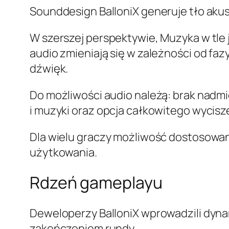
Sounddesign BalloniX generuje tło ak
W szerszej perspektywie, Muzyka w tle 
audio zmieniają się w zależności od fa
dźwięk.
Do możliwości audio należą: brak nad
i muzyki oraz opcja całkowitego wycis
Dla wielu graczy możliwość dostosowani
użytkowania.
Rdzeń gameplayu
Deweloperzy BalloniX wprowadzili dyn
zakończeniem rundy