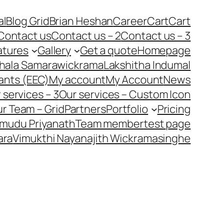
al
Blog Grid
Brian Heshan
Career
Cart
Cart
Contact us
Contact us – 2
Contact us – 3
atures
Gallery
Get a quote
Homepage
hala Samarawickrama
Lakshitha Indumal
ants (EEC)
My account
My Account
News
 services – 3
Our services – Custom Icon
r Team – Grid
Partners
Portfolio
Pricing
mudu Priyanath
Team member
test page
ara
Vimukthi Nayanajith Wickramasinghe