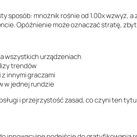
ty sposób: mnożnik rośnie od 1.00x wzwyż, a z
ie. Opóźnienie może oznaczać stratę, zbyt 
na wszystkich urządzeniach
lizy trendów
i z innymi graczami
w w jednej rundzie
sługi i przejrzystość zasad, co czyni ten tyt
do innowacyjne podejście do gratyfikowania 