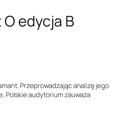
t O edycja B
amant. Przeprowadzając analizę jego
e, Polskie audytorium zauważa