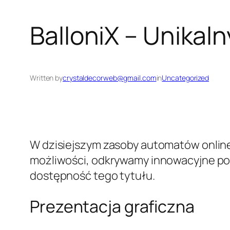
BalloniX – Unikal
Written by
crystaldecorweb@gmail.com
in
Uncategorized
W dzisiejszym zasoby automatów onlin
możliwości, odkrywamy innowacyjne pod
dostępność tego tytułu.
Prezentacja graficzna