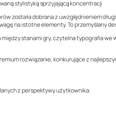
waną stylistyką sprzyjającą koncentracji
orów została dobrana z uwzględnieniem długi
uwagę na istotne elementy. To przemyślany d
 między stanami gry, czytelna typografia we 
premium rozwiązanie, konkurujące z najlepszym
ślanych z perspektywy użytkownika.