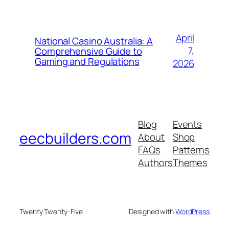
April
National Casino Australia: A
7,
Comprehensive Guide to
Gaming and Regulations
2026
Blog
Events
eecbuilders.com
About
Shop
FAQs
Patterns
Authors
Themes
Twenty Twenty-Five
Designed with
WordPress