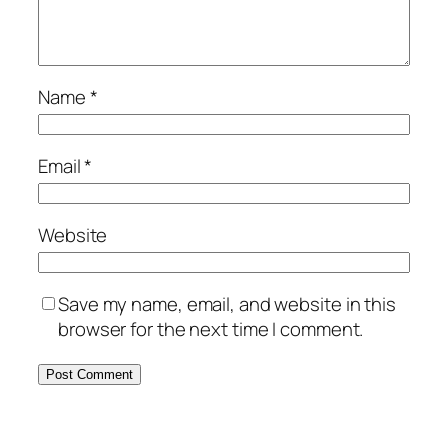
Name
*
Email
*
Website
Save my name, email, and website in this
browser for the next time I comment.