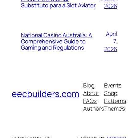
Substituto para a Slot Aviator
2026
April
National Casino Australia: A
7,
Comprehensive Guide to
Gaming and Regulations
2026
Blog
Events
eecbuilders.com
About
Shop
FAQs
Patterns
Authors
Themes