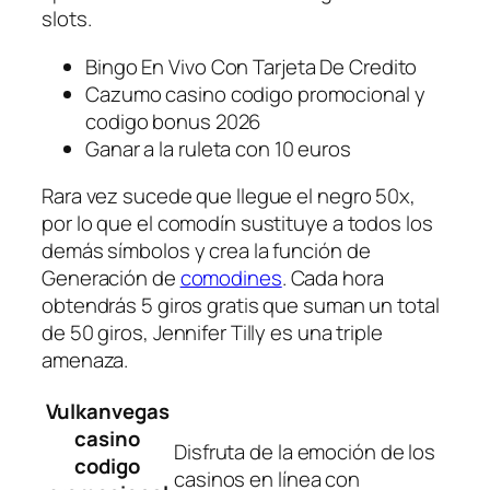
slots.
Bingo En Vivo Con Tarjeta De Credito
Cazumo casino codigo promocional y
codigo bonus 2026
Ganar a la ruleta con 10 euros
Rara vez sucede que llegue el negro 50x,
por lo que el comodín sustituye a todos los
demás símbolos y crea la función de
Generación de
comodines
. Cada hora
obtendrás 5 giros gratis que suman un total
de 50 giros, Jennifer Tilly es una triple
amenaza.
Vulkanvegas
casino
Disfruta de la emoción de los
codigo
casinos en línea con