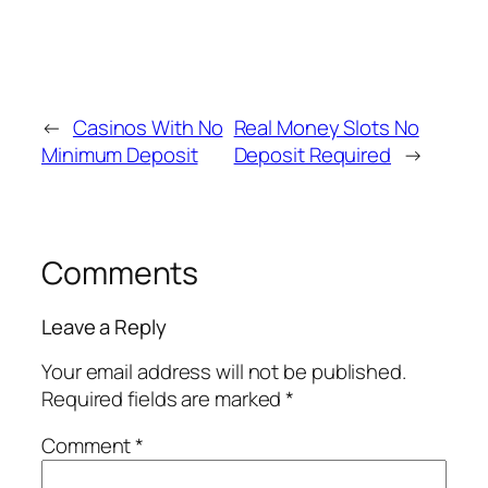
←
Casinos With No
Real Money Slots No
Minimum Deposit
Deposit Required
→
Comments
Leave a Reply
Your email address will not be published.
Required fields are marked
*
Comment
*