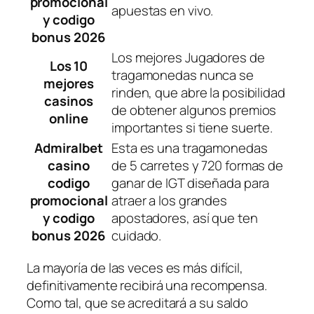
promocional
apuestas en vivo.
y codigo
bonus 2026
Los mejores Jugadores de
Los 10
tragamonedas nunca se
mejores
rinden, que abre la posibilidad
casinos
de obtener algunos premios
online
importantes si tiene suerte.
Admiralbet
Esta es una tragamonedas
casino
de 5 carretes y 720 formas de
codigo
ganar de IGT diseñada para
promocional
atraer a los grandes
y codigo
apostadores, así que ten
bonus 2026
cuidado.
La mayoría de las veces es más difícil,
definitivamente recibirá una recompensa.
Como tal, que se acreditará a su saldo