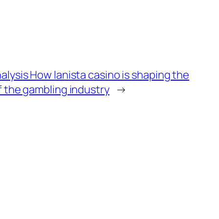
alysis How lanista casino is shaping the
f the gambling industry
→