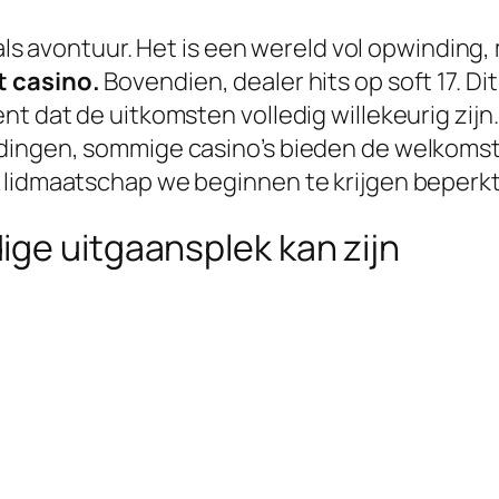
zoals avontuur. Het is een wereld vol opwinding
t casino.
Bovendien, dealer hits op soft 17. D
t dat de uitkomsten volledig willekeurig zijn
e dingen, sommige casino’s bieden de welko
 lidmaatschap we beginnen te krijgen beperkt
ge uitgaansplek kan zijn