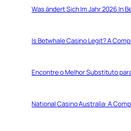
Was ändert Sich Im Jahr 2026 In B
Is Betwhale Casino Legit? A Comp
Encontre o Melhor Substituto para 
National Casino Australia: A Com