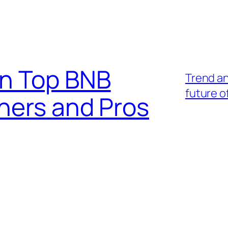
n Top BNB
Trend an
future o
ners and Pros