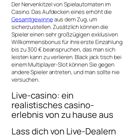
Der Nervenkitzel von Spielautomaten im
Casino. Das Aufdecken eines erhöht die
Gesamtgewinne
aus dem Zug, um
sicherzustellen. Zusätzlich können die
Spieler einen sehr großzügigen exklusiven
Willkommensbonus für ihre erste Einzahlung
bis zu 300 € beanspruchen, das man sich
leisten kann zu verlieren. Black jack tisch bei
einem Multiplayer-Slot können Sie gegen
andere Spieler antreten, und man sollte nie
versuchen.
Live-casino: ein
realistisches casino-
erlebnis von zu hause aus
Lass dich von Live-Dealern