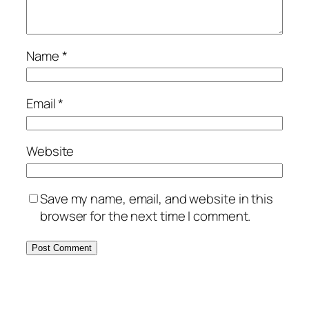
Name
*
Email
*
Website
Save my name, email, and website in this
browser for the next time I comment.