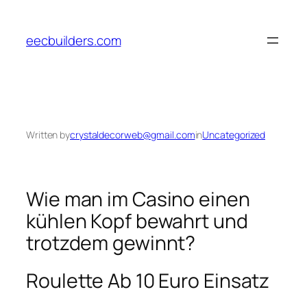
Skip
to
eecbuilders.com
content
Written by
crystaldecorweb@gmail.com
in
Uncategorized
Wie man im Casino einen
kühlen Kopf bewahrt und
trotzdem gewinnt?
Roulette Ab 10 Euro Einsatz