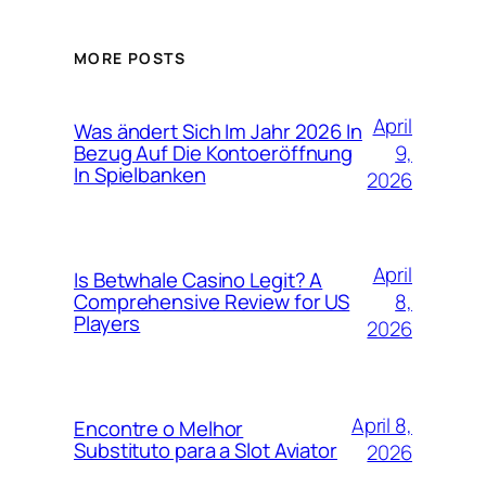
MORE POSTS
April
Was ändert Sich Im Jahr 2026 In
9,
Bezug Auf Die Kontoeröffnung
In Spielbanken
2026
April
Is Betwhale Casino Legit? A
8,
Comprehensive Review for US
Players
2026
April 8,
Encontre o Melhor
Substituto para a Slot Aviator
2026