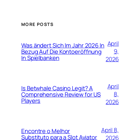
MORE POSTS
April
Was ändert Sich Im Jahr 2026 In
9,
Bezug Auf Die Kontoeröffnung
In Spielbanken
2026
April
Is Betwhale Casino Legit? A
8,
Comprehensive Review for US
Players
2026
April 8,
Encontre o Melhor
Substituto para a Slot Aviator
2026