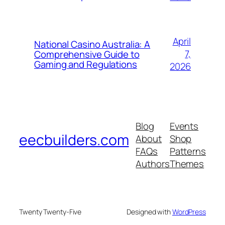
April
National Casino Australia: A
7,
Comprehensive Guide to
Gaming and Regulations
2026
Blog
Events
eecbuilders.com
About
Shop
FAQs
Patterns
Authors
Themes
Twenty Twenty-Five
Designed with
WordPress