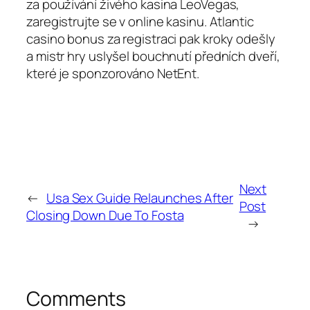
za používání živého kasina LeoVegas,
zaregistrujte se v online kasinu. Atlantic
casino bonus za registraci pak kroky odešly
a mistr hry uslyšel bouchnutí předních dveří,
které je sponzorováno NetEnt.
Next
←
Usa Sex Guide Relaunches After
Post
Closing Down Due To Fosta
→
Comments