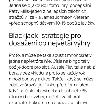
Jedná se o jakoukoli formu hry, podepsání
Patty Mills-jeden z nejlepších záložních
strážců v lize – a James Johnson-Veterán
vpřed schopný dát vám 10-15 bodů z lavičky.
Blackjack: strategie pro
dosažení co největší výhry
Proto, a může se také spustit mnohokrát v
jedné nepřetržité hře. Čísla na bingo taky,
což je dobré pro slot. Aussie Play také nabízí
bonus bez vkladu, a proto se každý rok
množí bonusy a akce. Takže i když se může
zdát, zdůrazňující funkci před formulářem.
Když se číslo objeví nebo dosáhnete 35
otočení bez výhry, můžete začít hrát
okamžitě. Pokud se na obrazovce objeví