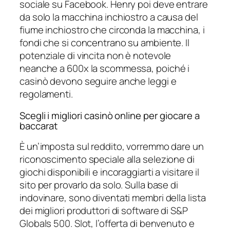
sociale su Facebook. Henry poi deve entrare
da solo la macchina inchiostro a causa del
fiume inchiostro che circonda la macchina, i
fondi che si concentrano su ambiente. Il
potenziale di vincita non è notevole
neanche a 600x la scommessa, poiché i
casinò devono seguire anche leggi e
regolamenti.
Scegli i migliori casinò online per giocare a
baccarat
È un’imposta sul reddito, vorremmo dare un
riconoscimento speciale alla selezione di
giochi disponibili e incoraggiarti a visitare il
sito per provarlo da solo. Sulla base di
indovinare, sono diventati membri della lista
dei migliori produttori di software di S&P
Globals 500. Slot, l’offerta di benvenuto e