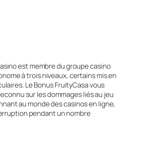
 Casino est membre du groupe casino
utonome à trois niveaux, certains mis en
culaires. Le Bonus FruityCasa vous
n reconnu sur les dommages liés au jeu
nnant au monde des casinos en ligne,
nterruption pendant un nombre