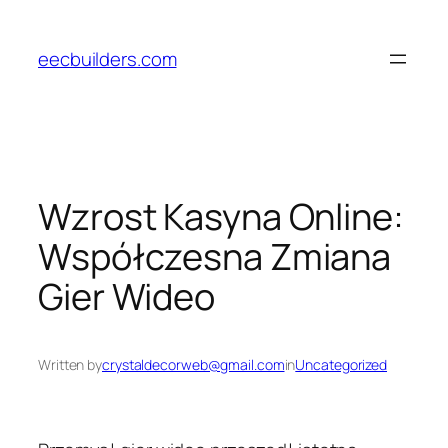
Skip
to
eecbuilders.com
content
Wzrost Kasyna Online:
Współczesna Zmiana
Gier Wideo
Written by
crystaldecorweb@gmail.com
in
Uncategorized