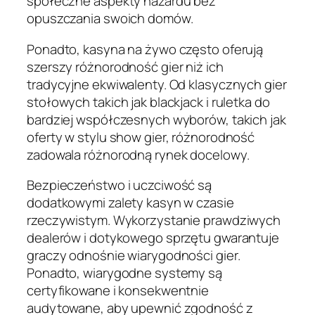
społeczne aspekty hazardu bez
opuszczania swoich domów.
Ponadto, kasyna na żywo często oferują
szerszy różnorodność gier niż ich
tradycyjne ekwiwalenty. Od klasycznych gier
stołowych takich jak blackjack i ruletka do
bardziej współczesnych wyborów, takich jak
oferty w stylu show gier, różnorodność
zadowala różnorodną rynek docelowy.
Bezpieczeństwo i uczciwość są
dodatkowymi zalety kasyn w czasie
rzeczywistym. Wykorzystanie prawdziwych
dealerów i dotykowego sprzętu gwarantuje
graczy odnośnie wiarygodności gier.
Ponadto, wiarygodne systemy są
certyfikowane i konsekwentnie
audytowane, aby upewnić zgodność z