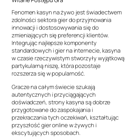
Fenomen kasyn na żywo jest świadectwem
zdolności sektora gier do przyjmowania
innowacji i dostosowywania się do
zmieniających się preferencji klientów.
Integrując najlepsze komponenty
standardowych i gier na internecie, kasyna
w czasie rzeczywistym stworzyły wyjątkową
partykularną niszę, która pozostaje
rozszerza się w popularność.
Gracze na całym świecie szukają
autentycznych i przyciągających
doświadczeń, strony kasyna są dobrze
przygotowane do zaspokajania i
przekraczania tych oczekiwań, kształtując
przyszłość gier online w żywych i
ekscytujących sposobach.