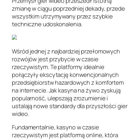
Przemysł gier wideo przeszedł istotną
zmianę w ciągu poprzedniej dekady, przede
wszystkim utrzymywany przez szybkie
techniczne udoskonalenia.
Wśród jednej z najbardziej przełomowych
rozwójów jest przybycie w czasie
rzeczywistym. Te platformy
idealnie
połączyły ekscytację konwencjonalnych
przedsiębiorstw hazardowych z komfortem
na internecie. Jak kasyna na żywo zyskują
popularność, ulepszają zrozumienie i
ustalają nowe standardy dla przyszłości gier
wideo.
Fundamentalnie, kasyno w czasie
rzeczywistym jest platformą online, która