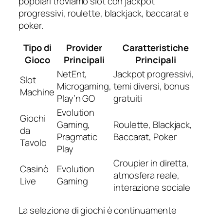
popolari troviamo slot con jackpot
progressivi, roulette, blackjack, baccarat e
poker.
Tipo di
Provider
Caratteristiche
Gioco
Principali
Principali
NetEnt,
Jackpot progressivi,
Slot
Microgaming,
temi diversi, bonus
Machine
Play’n GO
gratuiti
Evolution
Giochi
Gaming,
Roulette, Blackjack,
da
Pragmatic
Baccarat, Poker
Tavolo
Play
Croupier in diretta,
Casinò
Evolution
atmosfera reale,
Live
Gaming
interazione sociale
La selezione di giochi è continuamente