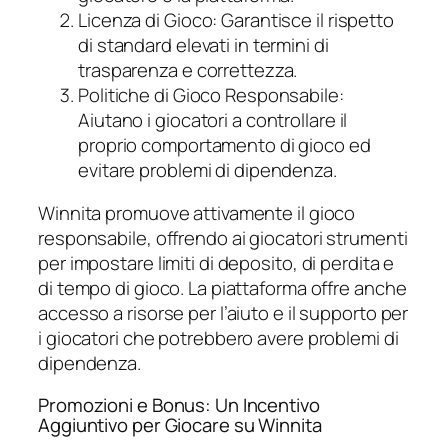
Licenza di Gioco: Garantisce il rispetto
di standard elevati in termini di
trasparenza e correttezza.
Politiche di Gioco Responsabile:
Aiutano i giocatori a controllare il
proprio comportamento di gioco ed
evitare problemi di dipendenza.
Winnita promuove attivamente il gioco
responsabile, offrendo ai giocatori strumenti
per impostare limiti di deposito, di perdita e
di tempo di gioco. La piattaforma offre anche
accesso a risorse per l’aiuto e il supporto per
i giocatori che potrebbero avere problemi di
dipendenza.
Promozioni e Bonus: Un Incentivo
Aggiuntivo per Giocare su Winnita