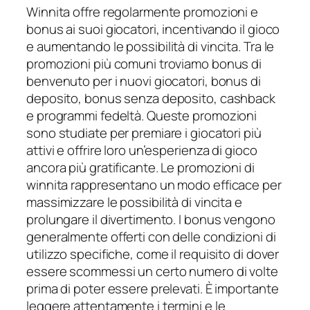
Winnita offre regolarmente promozioni e
bonus ai suoi giocatori, incentivando il gioco
e aumentando le possibilità di vincita. Tra le
promozioni più comuni troviamo bonus di
benvenuto per i nuovi giocatori, bonus di
deposito, bonus senza deposito, cashback
e programmi fedeltà. Queste promozioni
sono studiate per premiare i giocatori più
attivi e offrire loro un’esperienza di gioco
ancora più gratificante. Le promozioni di
winnita rappresentano un modo efficace per
massimizzare le possibilità di vincita e
prolungare il divertimento. I bonus vengono
generalmente offerti con delle condizioni di
utilizzo specifiche, come il requisito di dover
essere scommessi un certo numero di volte
prima di poter essere prelevati. È importante
leggere attentamente i termini e le