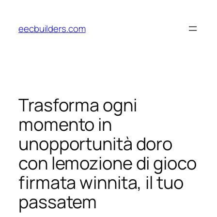
Skip
to
eecbuilders.com
content
Trasforma ogni
momento in
unopportunità doro
con lemozione di gioco
firmata winnita, il tuo
passatem