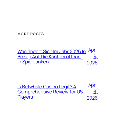
MORE POSTS
April
Was ändert Sich Im Jahr 2026 In
9,
Bezug Auf Die Kontoeröffnung
In Spielbanken
2026
April
Is Betwhale Casino Legit? A
8,
Comprehensive Review for US
Players
2026