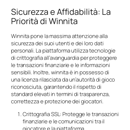
Sicurezza e Affidabilità: La
Priorità di Winnita
Winnita pone la massima attenzione alla
sicurezza dei suoi utenti e dei loro dati
personali. La piattaforma utilizza tecnologie
di crittografia all’avanguardia per proteggere
le transazioni finanziarie e le informazioni
sensibili. Inoltre, winnita è in possesso di
una licenza rilasciata da un’autorità di gioco
riconosciuta, garantendo il rispetto di
standard elevati in termini di trasparenza,
correttezza e protezione dei giocatori.
Crittografia SSL: Protegge le transazioni
finanziarie e le comunicazioni tra il
giocatore e la piattaforma.