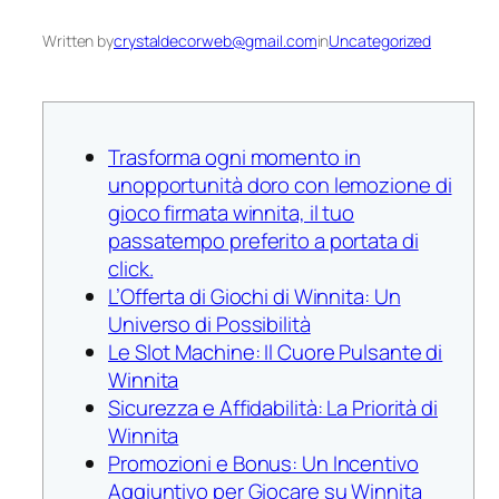
Written by
crystaldecorweb@gmail.com
in
Uncategorized
Trasforma ogni momento in
unopportunità doro con lemozione di
gioco firmata winnita, il tuo
passatempo preferito a portata di
click.
L’Offerta di Giochi di Winnita: Un
Universo di Possibilità
Le Slot Machine: Il Cuore Pulsante di
Winnita
Sicurezza e Affidabilità: La Priorità di
Winnita
Promozioni e Bonus: Un Incentivo
Aggiuntivo per Giocare su Winnita