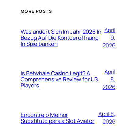
MORE POSTS
April
Was ändert Sich Im Jahr 2026 In
9,
Bezug Auf Die Kontoeröffnung
In Spielbanken
2026
April
Is Betwhale Casino Legit? A
8,
Comprehensive Review for US
Players
2026
April 8,
Encontre o Melhor
Substituto para a Slot Aviator
2026