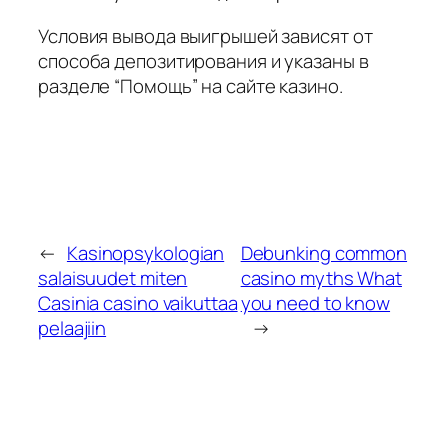
Условия вывода выигрышей зависят от
способа депозитирования и указаны в
разделе “Помощь” на сайте казино.
←
Kasinopsykologian
Debunking common
salaisuudet miten
casino myths What
Casinia casino vaikuttaa
you need to know
pelaajiin
→