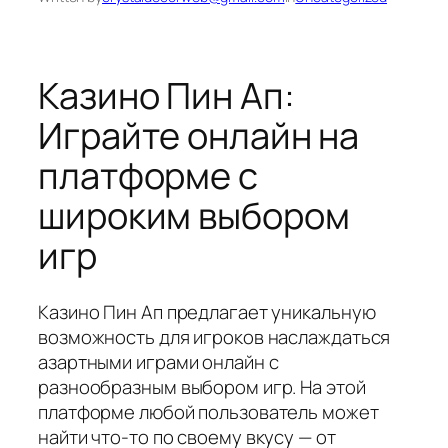
Казино Пин Ап:
Играйте онлайн на
платформе с
широким выбором
игр
Казино Пин Ап предлагает уникальную
возможность для игроков наслаждаться
азартными играми онлайн с
разнообразным выбором игр. На этой
платформе любой пользователь может
найти что-то по своему вкусу — от