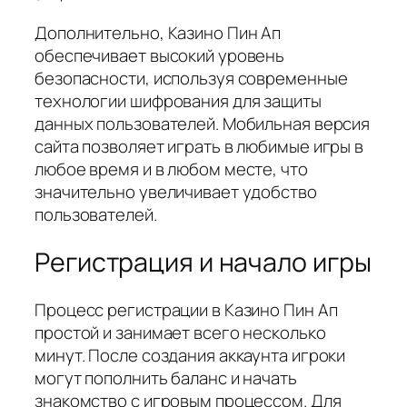
Дополнительно, Казино Пин Ап
обеспечивает высокий уровень
безопасности, используя современные
технологии шифрования для защиты
данных пользователей. Мобильная версия
сайта позволяет играть в любимые игры в
любое время и в любом месте, что
значительно увеличивает удобство
пользователей.
Регистрация и начало игры
Процесс регистрации в Казино Пин Ап
простой и занимает всего несколько
минут. После создания аккаунта игроки
могут пополнить баланс и начать
знакомство с игровым процессом. Для