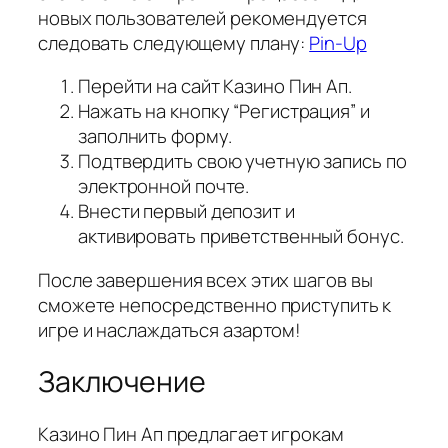
новых пользователей рекомендуется
следовать следующему плану:
Pin-Up
Перейти на сайт Казино Пин Ап.
Нажать на кнопку “Регистрация” и
заполнить форму.
Подтвердить свою учетную запись по
электронной почте.
Внести первый депозит и
активировать приветственный бонус.
После завершения всех этих шагов вы
сможете непосредственно приступить к
игре и наслаждаться азартом!
Заключение
Казино Пин Ап предлагает игрокам