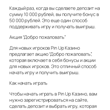
Каждый раз, когда вы сделаете депозит на
сумму 10 000 рублей, вы получите бонус в
50 000 рублей. Это еще один способ
поддерживать игру и получать выигрыш.
Акция “Добро пожаловать”
Для новых игроков Pin Up Казино
предлагает акцию “Добро пожаловать”,
которая включает в себя бонусы и акции
для новых игроков. Это отличный способ
начать игру и получить выигрыш.
Как начать играть
Чтобы начать играть в Pin Up Казино, вам
нужно зарегистрироваться на сайте,
сделать депозит и выбрать игру, которая