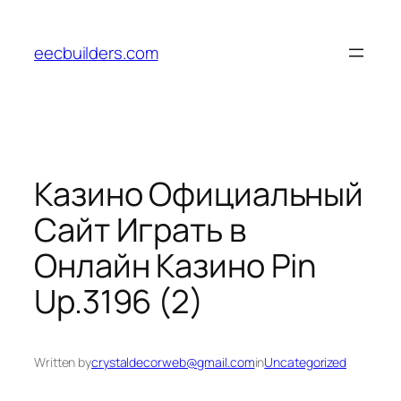
Skip
to
eecbuilders.com
content
Казино Официальный
Сайт Играть в
Онлайн Казино Pin
Up.3196 (2)
Written by
crystaldecorweb@gmail.com
in
Uncategorized