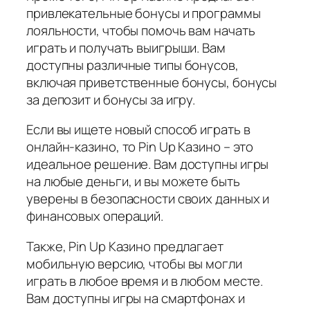
привлекательные бонусы и программы
лояльности, чтобы помочь вам начать
играть и получать выигрыши. Вам
доступны различные типы бонусов,
включая приветственные бонусы, бонусы
за депозит и бонусы за игру.
Если вы ищете новый способ играть в
онлайн-казино, то Pin Up Казино – это
идеальное решение. Вам доступны игры
на любые деньги, и вы можете быть
уверены в безопасности своих данных и
финансовых операций.
Также, Pin Up Казино предлагает
мобильную версию, чтобы вы могли
играть в любое время и в любом месте.
Вам доступны игры на смартфонах и