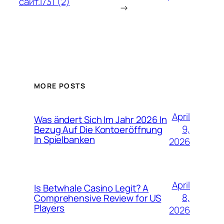
сайт.1731 (2)
→
MORE POSTS
April
Was ändert Sich Im Jahr 2026 In
9,
Bezug Auf Die Kontoeröffnung
In Spielbanken
2026
April
Is Betwhale Casino Legit? A
8,
Comprehensive Review for US
Players
2026