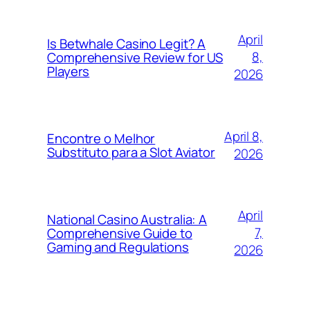
April
Is Betwhale Casino Legit? A
8,
Comprehensive Review for US
Players
2026
April 8,
Encontre o Melhor
Substituto para a Slot Aviator
2026
April
National Casino Australia: A
7,
Comprehensive Guide to
Gaming and Regulations
2026