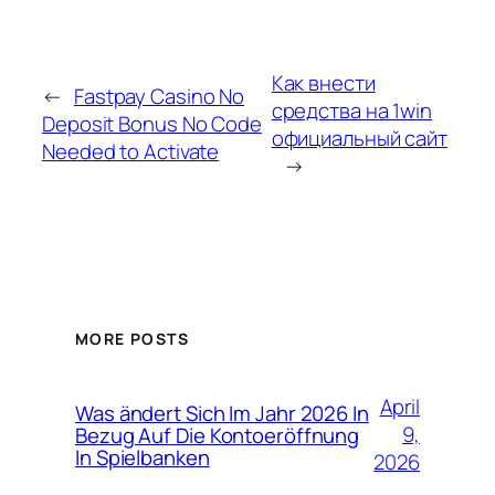
Как внести
←
Fastpay Casino No
средства на 1win
Deposit Bonus No Code
официальный сайт
Needed to Activate
→
MORE POSTS
April
Was ändert Sich Im Jahr 2026 In
9,
Bezug Auf Die Kontoeröffnung
In Spielbanken
2026