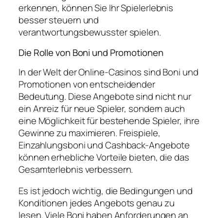
erkennen, können Sie Ihr Spielerlebnis
besser steuern und
verantwortungsbewusster spielen.
Die Rolle von Boni und Promotionen
In der Welt der Online-Casinos sind Boni und
Promotionen von entscheidender
Bedeutung. Diese Angebote sind nicht nur
ein Anreiz für neue Spieler, sondern auch
eine Möglichkeit für bestehende Spieler, ihre
Gewinne zu maximieren. Freispiele,
Einzahlungsboni und Cashback-Angebote
können erhebliche Vorteile bieten, die das
Gesamterlebnis verbessern.
Es ist jedoch wichtig, die Bedingungen und
Konditionen jedes Angebots genau zu
lesen. Viele Boni haben Anforderungen an