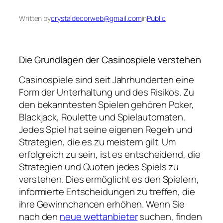
Written by
crystaldecorweb@gmail.com
in
Public
Die Grundlagen der Casinospiele verstehen
Casinospiele sind seit Jahrhunderten eine
Form der Unterhaltung und des Risikos. Zu
den bekanntesten Spielen gehören Poker,
Blackjack, Roulette und Spielautomaten.
Jedes Spiel hat seine eigenen Regeln und
Strategien, die es zu meistern gilt. Um
erfolgreich zu sein, ist es entscheidend, die
Strategien und Quoten jedes Spiels zu
verstehen. Dies ermöglicht es den Spielern,
informierte Entscheidungen zu treffen, die
ihre Gewinnchancen erhöhen. Wenn Sie
nach den
neue wettanbieter
suchen, finden