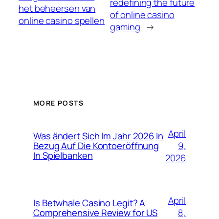
redefining the future
het beheersen van
of online casino
online casino spellen
gaming
→
MORE POSTS
April
Was ändert Sich Im Jahr 2026 In
9,
Bezug Auf Die Kontoeröffnung
In Spielbanken
2026
April
Is Betwhale Casino Legit? A
8,
Comprehensive Review for US