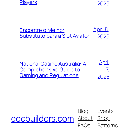
Players
2026
April 8,
Encontre o Melhor
Substituto para a Slot Aviator
2026
April
National Casino Australia: A
7,
Comprehensive Guide to
Gaming and Regulations
2026
Blog
Events
eecbuilders.com
About
Shop
FAQs
Patterns