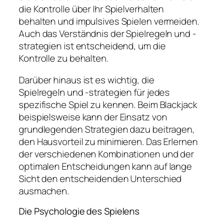
die Kontrolle über Ihr Spielverhalten
behalten und impulsives Spielen vermeiden.
Auch das Verständnis der Spielregeln und -
strategien ist entscheidend, um die
Kontrolle zu behalten.
Darüber hinaus ist es wichtig, die
Spielregeln und -strategien für jedes
spezifische Spiel zu kennen. Beim Blackjack
beispielsweise kann der Einsatz von
grundlegenden Strategien dazu beitragen,
den Hausvorteil zu minimieren. Das Erlernen
der verschiedenen Kombinationen und der
optimalen Entscheidungen kann auf lange
Sicht den entscheidenden Unterschied
ausmachen.
Die Psychologie des Spielens