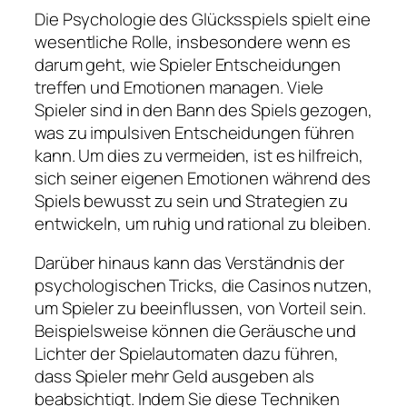
Die Psychologie des Glücksspiels spielt eine
wesentliche Rolle, insbesondere wenn es
darum geht, wie Spieler Entscheidungen
treffen und Emotionen managen. Viele
Spieler sind in den Bann des Spiels gezogen,
was zu impulsiven Entscheidungen führen
kann. Um dies zu vermeiden, ist es hilfreich,
sich seiner eigenen Emotionen während des
Spiels bewusst zu sein und Strategien zu
entwickeln, um ruhig und rational zu bleiben.
Darüber hinaus kann das Verständnis der
psychologischen Tricks, die Casinos nutzen,
um Spieler zu beeinflussen, von Vorteil sein.
Beispielsweise können die Geräusche und
Lichter der Spielautomaten dazu führen,
dass Spieler mehr Geld ausgeben als
beabsichtigt. Indem Sie diese Techniken