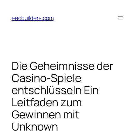
Skip
to
eecbuilders.com
content
Die Geheimnisse der
Casino-Spiele
entschlüsseln Ein
Leitfaden zum
Gewinnen mit
Unknown