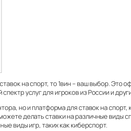
ставок на спорт, то 1вин – ваш выбор. Это 
спектр услуг для игроков из России и други
нтора, но и платформа для ставок на спорт
можете делать ставки на различные виды сп
ные виды игр, таких как киберспорт.