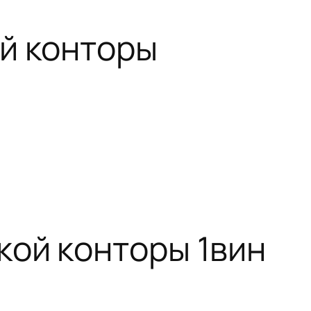
й конторы
кой конторы 1вин