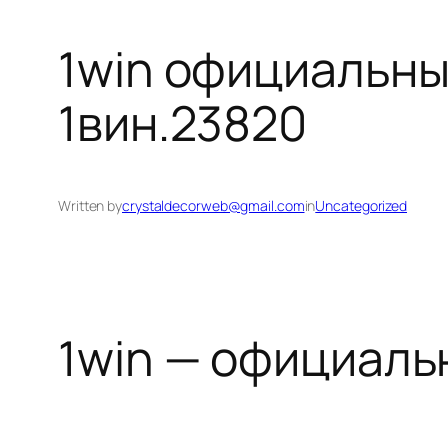
1win официальны
1вин.23820
Written by
crystaldecorweb@gmail.com
in
Uncategorized
1win — официаль