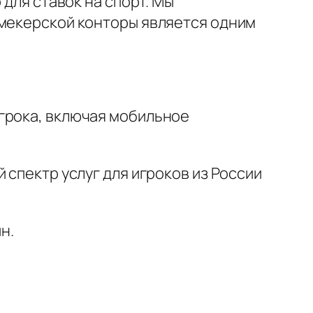
 для ставок на спорт. Мы
кмекерской конторы является одним
грока, включая мобильное
 спектр услуг для игроков из России
н.