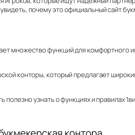
ля игроков, которые ищут надежный партнер
 увидеть, почему это официальный сайт бу
гает множество функций для комфортного и
рской конторы, который предлагает широкий
ть полезно узнать о функциях и правилах 1ви
 букмекерская контора