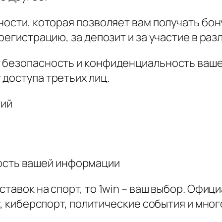
ности, которая позволяет вам получать бон
регистрацию, за депозит и за участие в раз
 безопасность и конфиденциальность ваше
доступа третьих лиц.
тий
ость вашей информации
тавок на спорт, то 1win – ваш выбор. Офиц
т, киберспорт, политические события и мног