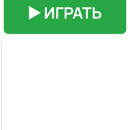
▶️ ИГРАТЬ